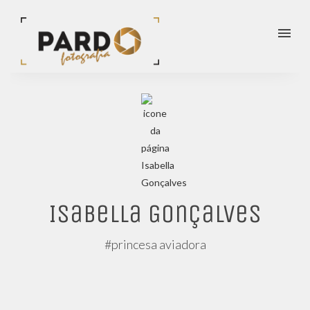
menu
Isabella Gonçalves
#princesa aviadora